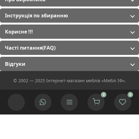
Інструкція по збиранню
Корисне !!!
Часті питання(FAQ)
Відгуки
© 2002 — 2025 Інтернет-магазин меблів «Меблі ІФ».
0
0
Ми використовуємо cookies для покращення роботи сайту.
Якщо Ви згідні натисніть кнопку.
Приймаю