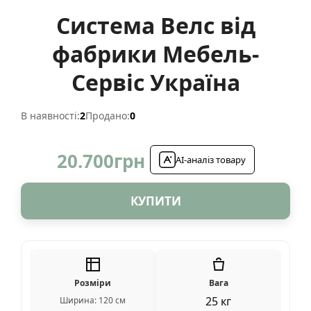
Система Велс від
фабрики Мебель-
Сервіс Україна
В наявності:
2
Продано:
0
20.700
грн
AI-аналіз товару
КУПИТИ
Розміри
Вага
25 кг
Ширина: 120 см