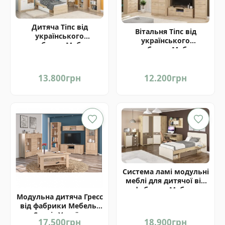
Дитяча Тіпс від
Вітальня Тіпс від
українського
українського
виробника Мебель-
виробника Мебель-
Сервіс
Сервіс
13.800
грн
12.200
грн
Система ламі модульні
меблі для дитячої від
фабрики Мебель
Модульна дитяча Гресс
Сервіс Україна
від фабрики Мебель-
Сервіс Україна
17.500
грн
18.900
грн