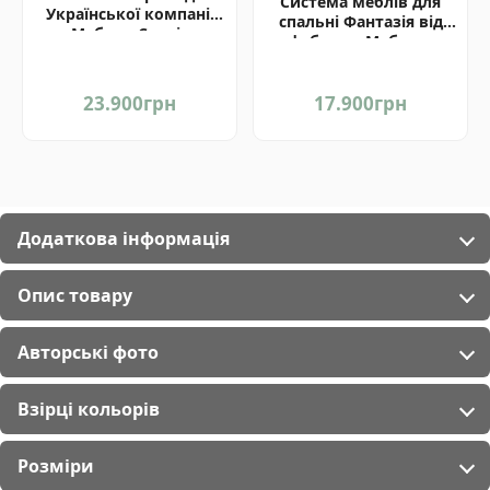
Система меблів для
Української компанії
спальні Фантазія від
Мебель-Сервіс
фабрики Мебель-
Сервіс Україна
23.900
грн
17.900
грн
Додаткова інформація
Опис товару
Авторські фото
Взірці кольорів
Розміри