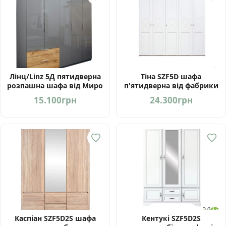
Лінц/Linz 5Д пятидверна
Тіна SZF5D шафа
розпашна шафа від Миро
п'ятидверна від фабрики
Марк Україна
Gerbor
15.100
грн
24.300
грн
Каспіан SZF5D2S шафа
Кентукі SZF5D2S