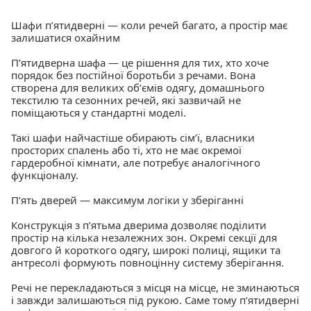
Шафи пʼятидверні — коли речей багато, а простір має
залишатися охайним
Пʼятидверна шафа — це рішення для тих, хто хоче
порядок без постійної боротьби з речами. Вона
створена для великих обʼємів одягу, домашнього
текстилю та сезонних речей, які зазвичай не
поміщаються у стандартні моделі.
Такі шафи найчастіше обирають сімʼї, власники
просторих спалень або ті, хто не має окремої
гардеробної кімнати, але потребує аналогічного
функціоналу.
Пʼять дверей — максимум логіки у зберіганні
Конструкція з пʼятьма дверима дозволяє поділити
простір на кілька незалежних зон. Окремі секції для
довгого й короткого одягу, широкі полиці, ящики та
антресолі формують повноцінну систему зберігання.
Речі не перекладаються з місця на місце, не зминаються
і завжди залишаються під рукою. Саме тому пʼятидверні