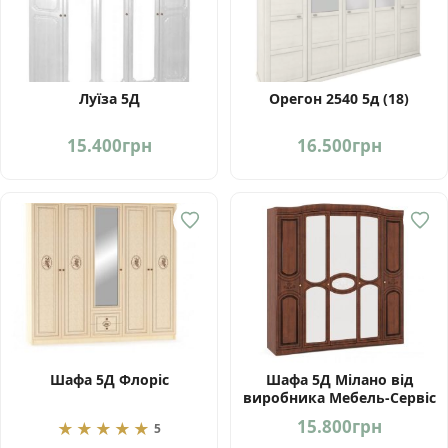
Луїза 5Д
Орегон 2540 5д (18)
15.400
грн
16.500
грн
Шафа 5Д Флоріс
Шафа 5Д Мілано від
виробника Мебель-Сервіс
Україна
15.800
грн
★★★★★
5