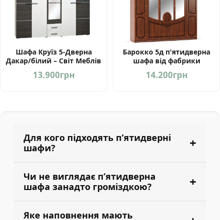
Шафа Круїз 5-Дверна
Барокко 5д п'ятидверна
Дакар/білий – Світ Меблів
шафа від фабрики
Україна
Мебель-Сервіс Україна
13.900
грн
14.200
грн
Для кого підходять пʼятидверні
шафи?
Чи не виглядає пʼятидверна
шафа занадто громіздкою?
Яке наповнення мають