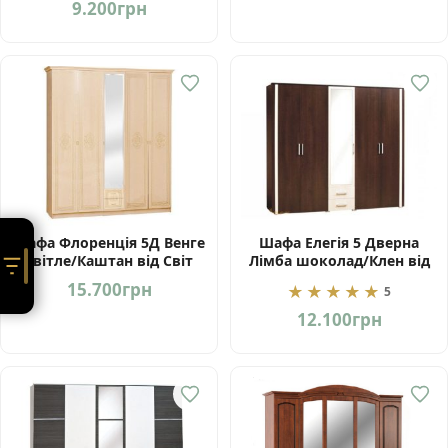
9.200
грн
Шафа Флоренція 5Д Венге
Шафа Елегія 5 Дверна
світле/Каштан від Світ
Лімба шоколад/Клен від
Меблів
Світ Меблів
15.700
грн
★★★★★
5
12.100
грн