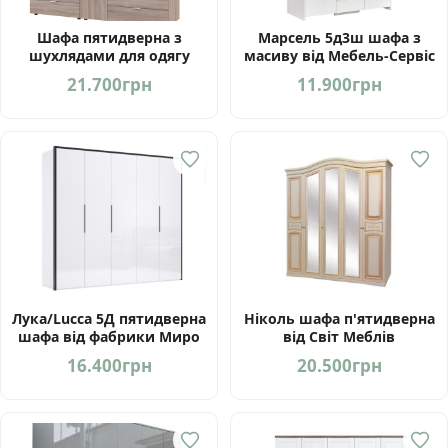
Шафа пятидверна з
Марсель 5д3ш шафа з
шухлядами для одягу
масиву від Мебель-Сервіс
Гелар Doros 3+2 ДСП
Україна
21.700
грн
11.900
грн
білий, сонома, графіт,
кашемір
Лука/Lucca 5Д пятидверна
Ніколь шафа п'ятидверна
шафа від фабрики Миро
від Світ Меблів
Марк Україна
16.400
грн
20.500
грн