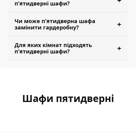
пʼятидверні шафи?
Чи може пʼятидверна шафа
замінити гардеробну?
Для яких кімнат підходять
пʼятидверні шафи?
Шафи пятидверні