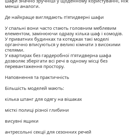
шафи значно зручніші у щоденному користуванні, ніж
менші аналоги.
Де найкраще виглядають пʼятидверні шафи
У спальні вони часто стають головним меблевим
елементом, замінюючи одразу кілька шаф і комодів.
У приватних будинках та котеджах такі моделі
органічно вписуються у великі кімнати з високими
стелями.
У квартирах без гардеробної пʼятидверна шафа
дозволяє зберігати всі речі в одному місці без
перевантаження простору.
Наповнення та практичність
Більшість моделей мають:
кілька штанг для одягу на вішаках
місткі полиці різної глибини
висувні ящики
антресольні секції для сезонних речей