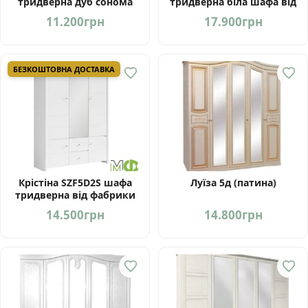
тридверна дуб сонома
тридверна біла шафа від
БРВ/ВМК
фабрики БРВ/ВМК
11.200
грн
17.900
грн
БЕЗКОШТОВНА ДОСТАВКА
Крістіна SZF5D2S шафа
Луїза 5д (патина)
тридверна від фабрики
БРВ/ВМК
14.500
грн
14.800
грн