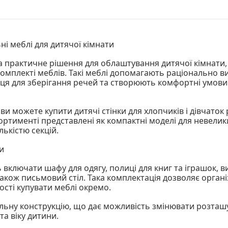
ні меблі для дитячої кімнати
та практичне рішення для облаштування дитячої кімнати,
комплекті меблів. Такі меблі допомагають раціонально в
ця для зберігання речей та створюють комфортні умови 
и можете купити дитячі стінки для хлопчиків і дівчаток р
сортименті представлені як компактні моделі для невелики
лькістю секцій.
и
 включати шафу для одягу, полиці для книг та іграшок, в
також письмовий стіл. Така комплектація дозволяє орган
ості купувати меблі окремо.
льну конструкцію, що дає можливість змінювати розташ
а віку дитини.