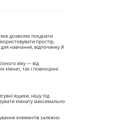
 яке дозволяє поєднати
икористовувати простір,
для навчання, відпочинку й
ізного віку — від
х кімнат, так і повноцінні
исувні ящики, нішу під
ізувати кімнату максимально
ування елементів залежно