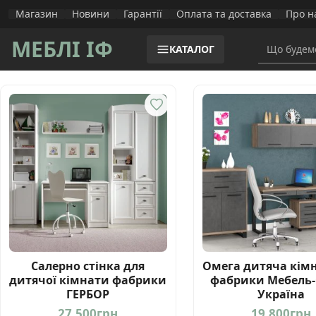
Магазин
Новини
Гарантії
Оплата та доставка
Про н
МЕБЛІ ІФ
КАТАЛОГ
Салерно стінка для
Омега дитяча кімн
дитячої кімнати фабрики
фабрики Мебель-
ГЕРБОР
Україна
27.500
грн
19.800
грн