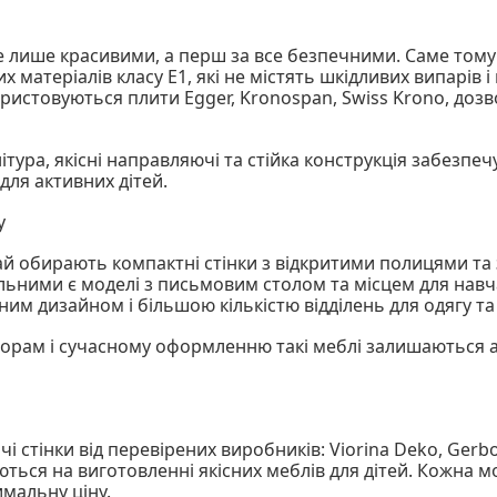
е лише красивими, а перш за все безпечними. Саме тому 
 матеріалів класу Е1, які не містять шкідливих випарів 
истовуються плити Egger, Kronospan, Swiss Krono, дозв
нітура, якісні направляючі та стійка конструкція забез
для активних дітей.
у
ай обирають компактні стінки з відкритими полицями та
льними є моделі з письмовим столом та місцем для навча
ним дизайном і більшою кількістю відділень для одягу т
ьорам і сучасному оформленню такі меблі залишаються
чі стінки від перевірених виробників: Viorina Deko, Gerbo
уються на виготовленні якісних меблів для дітей. Кожна 
мальну ціну.