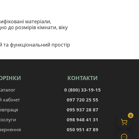
ифіковані матеріали,
о до розмірів кімнати, віку
й та функціональний простір
ОРІНКИ
КОНТАКТИ
Каталог
0 (800) 33-19-15
й кабінет
097 720 25 55
півпраця
095 937 28 87
0
ослуги
098 948 41 31
вернення
050 951 47 89