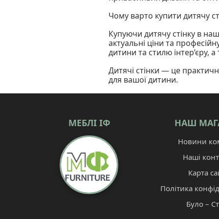
Чому варто купити дитячу ст
Купуючи дитячу стінку в наш
актуальні ціни та професійн
дитини та стилю інтер’єру, а
Дитячі стінки — це практич
для вашої дитини.
МЕБЛІ ІФ
НАШ МАГ
Новини ком
Наші конт
Карта са
Політика конфід
Було – С