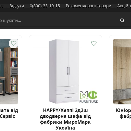
ас
Відгуки
0(800)-33-19-15
Рекомендовані товари
Акційн
ата від
HAPPY/Хеппі 2д2ш
Юніор
Сервіс
дводверна шафа від
фабр
фабрики МироМарк
Укоаїна