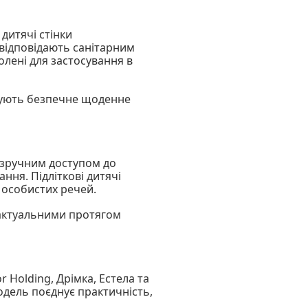
дитячі стінки
і відповідають санітарним
олені для застосування в
печують безпечне щоденне
 зручним доступом до
ння. Підліткові дитячі
а особистих речей.
 актуальними протягом
r Holding, Дрімка, Естела та
модель поєднує практичність,