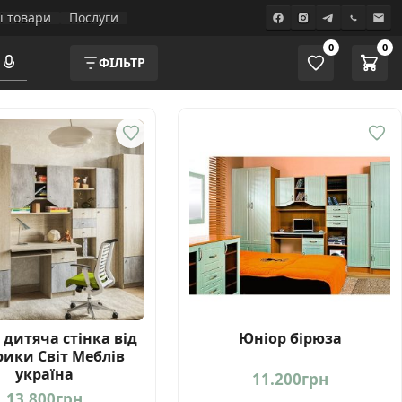
і товари
Послуги
0
0
ФІЛЬТР
 дитяча стінка від
Юніор бірюза
ики Світ Меблів
україна
11.200
грн
13.800
грн