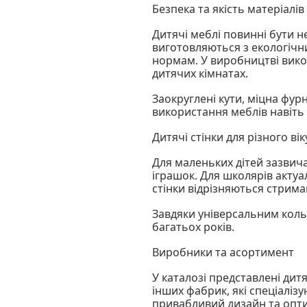
Безпека та якість матеріалів
Дитячі меблі повинні бути н
виготовляються з екологічних
нормам. У виробництві викор
дитячих кімнатах.
Заокруглені кути, міцна фур
використання меблів навіть 
Дитячі стінки для різного вік
Для маленьких дітей зазвич
іграшок. Для школярів актуа
стінки відрізняються стрима
Завдяки універсальним кол
багатьох років.
Виробники та асортимент
У каталозі представлені дитя
інших фабрик, які спеціаліз
привабливий дизайн та опти