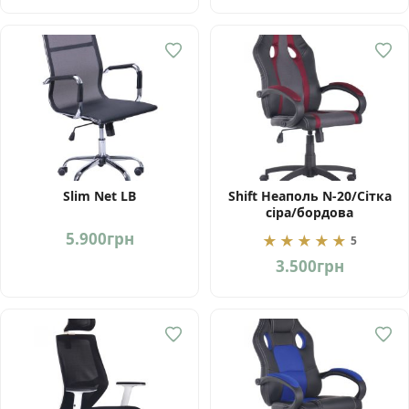
Slim Net LB
Shift Неаполь N-20/Сітка
сіра/бордова
5.900
грн
★★★★★
5
3.500
грн