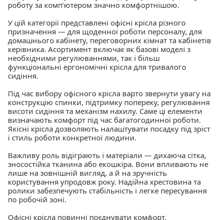
роботу за комп’ютером значно комфортнішою.
У цій категорії представлені офісні крісла різного
призначення — для щоденної роботи персоналу, для
домашнього кабінету, переговорних кімнат та кабінетів
керівника. Асортимент включає як базові моделі з
необхідними регулюваннями, так і більш
функціональні ергономічні крісла для тривалого
сидіння.
Під час вибору офісного крісла варто звернути увагу на
конструкцію спинки, підтримку попереку, регулювання
висоти сидіння та механізм нахилу. Саме ці елементи
визначають комфорт під час багатогодинної роботи.
Якісні крісла дозволяють налаштувати посадку під зріст
і стиль роботи конкретної людини.
Важливу роль відіграють і матеріали — дихаюча сітка,
зносостійка тканина або екошкіра. Вони впливають не
лише на зовнішній вигляд, а й на зручність
користування упродовж року. Надійна хрестовина та
ролики забезпечують стабільність і легке пересування
по робочій зоні.
Офісні крісла повинні поєднувати комфорт,