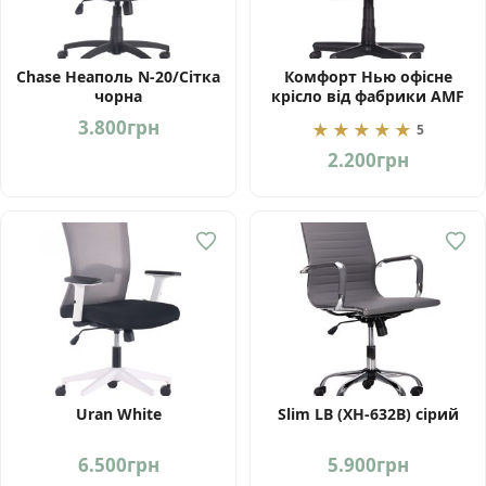
Chase Неаполь N-20/Сітка
Комфорт Нью офісне
чорна
крісло від фабрики AMF
3.800
грн
★★★★★
5
2.200
грн
Uran White
Slim LB (XH-632B) сірий
6.500
грн
5.900
грн