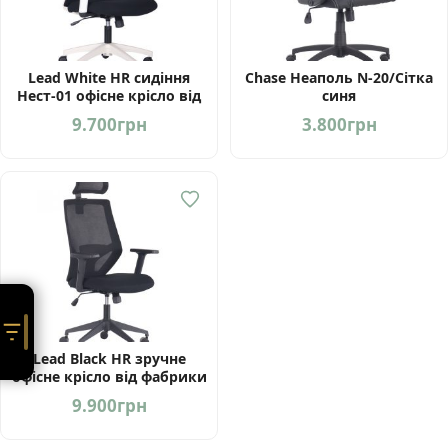
Lead White HR сидіння
Chase Неаполь N-20/Сітка
Нест-01 офісне крісло від
синя
фабрики АМФ Україна
9.700
грн
3.800
грн
Lead Black HR зручне
офісне крісло від фабрики
АМФ Україна
9.900
грн