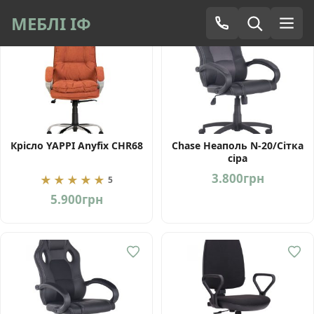
МЕБЛІ ІФ
Крісло YAPPI Anyfix CHR68
Chase Неаполь N-20/Сітка
сіра
3.800
грн
★★★★★
5
5.900
грн