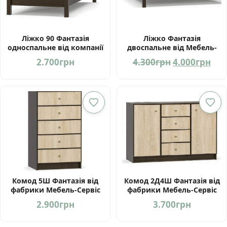
Ліжко 90 Фантазія
Ліжко Фантазія
односпальне від компанії
двоспальне від Мебель-
Мебель-Сервіс Україна
Сервіс Україна
Оригінальн
Пот
2.700
грн
4.300
грн
4.000
грн
ціна:
цін
4.300грн.
4.0
Комод 5Ш Фантазія від
Комод 2Д4Ш Фантазія від
фабрики Мебель-Сервіс
фабрики Мебель-Сервіс
Україна
Україна
2.900
грн
3.700
грн