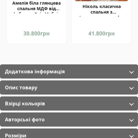
Амелія біла глянцева
Ніколь класична
спальня МДФ від
спальня з
фабрики Світ Меблів
п'ятидверною шафою
Україна
від Світ Меблів
30.800
грн
41.800
грн
Додаткова інформація
Опис товару
Взірці кольорів
Авторські фото
Розміри