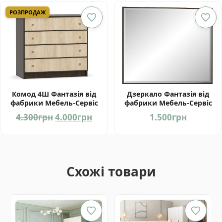
РОЗПРОДАЖ
Комод 4Ш Фантазія від
Дзеркало Фантазія від
фабрики Мебель-Сервіс
фабрики Мебель-Сервіс
Україна
Україна
Оригінальна
Поточна
4.300
грн
4.000
грн
1.500
грн
ціна:
ціна:
4.300грн.
4.000грн.
Схожі товари