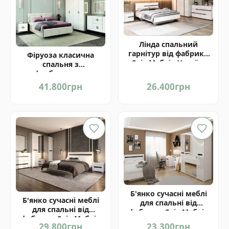
Лінда спальний
гарнітур від фабрики
Фіруоза класична
Світ Меблів Україна
спальня з
фарбованими
фасадами від фабрики
41.800
грн
26.400
грн
Світ Меблів Україна
Б'янко сучасні меблі
Б'янко сучасні меблі
для спальні від
для спальні від
фабрики Світ Меблів
фабрики Світ Меблів
Україна
29.800
грн
23.300
грн
Україна