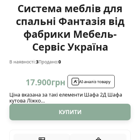
Система меблів для
спальні Фантазія від
фабрики Мебель-
Сервіс Україна
В наявності:
3
Продано:
0
17.900
грн
AI-аналіз товару
Ціна вказана за такі елементи Шафа 2Д Шафа
кутова Ліжко…
КУПИТИ