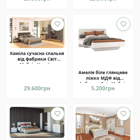
Каміла сучасна спальня
від фабрики Світ
Меблів Україна
Амелія біле глянцеве
ліжко МДФ від
фабрики Світ Меблів
29.600
грн
5.200
грн
Україна