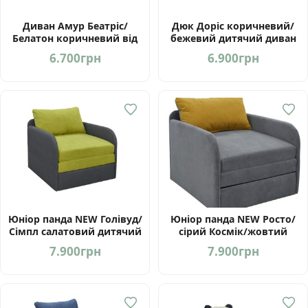
Диван Амур Беатріс/
Дюк Доріс коричневий/
Белатон коричневий від
бежевий дитячий диван
фабрики Мебель-Сервіс
від фабрики Мебель-
6.700
грн
6.900
грн
Україна
Сервіс Україна
Юніор панда NEW Голівуд/
Юніор панда NEW Росто/
Сімпл салатовий дитячий
сірий Космік/жовтий
диван від Мебель-Сервіс
дитячий диван від
7.900
грн
7.900
грн
Україна
Мебель-Сервіс Україна