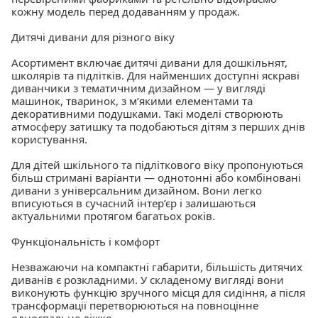
кожну модель перед додаванням у продаж.
Дитячі дивани для різного віку
Асортимент включає дитячі дивани для дошкільнят,
школярів та підлітків. Для найменших доступні яскраві
диванчики з тематичним дизайном — у вигляді
машинок, тваринок, з м’якими елементами та
декоративними подушками. Такі моделі створюють
атмосферу затишку та подобаються дітям з перших днів
користування.
Для дітей шкільного та підліткового віку пропонуються
більш стримані варіанти — однотонні або комбіновані
дивани з універсальним дизайном. Вони легко
вписуються в сучасний інтер’єр і залишаються
актуальними протягом багатьох років.
Функціональність і комфорт
Незважаючи на компактні габарити, більшість дитячих
диванів є розкладними. У складеному вигляді вони
виконують функцію зручного місця для сидіння, а після
трансформації перетворюються на повноцінне
односпальне ліжко.