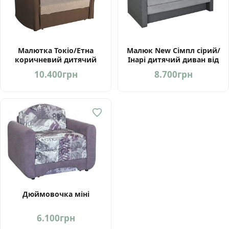
Малютка Токіо/Етна
Малюк New Сімпл сірий/
коричневий дитячий
Інарі дитячий диван від
диван від Мебель-Сервіс
Мебель-Сервіс Україна
10.400
грн
8.700
грн
Україна
Дюймовочка міні
6.100
грн