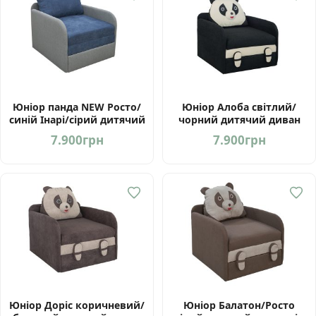
Юніор панда NEW Росто/
Юніор Алоба світлий/
синій Інарі/сірий дитячий
чорний дитячий диван
диван від Мебель-Сервіс
від Мебель-Сервіс Україна
7.900
грн
7.900
грн
Україна
Юніор Доріс коричневий/
Юніор Балатон/Росто