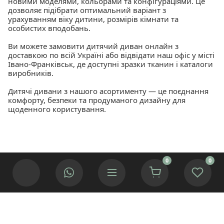
новими моделями, кольорами та конфігураціями. Це
дозволяє підібрати оптимальний варіант з
урахуванням віку дитини, розмірів кімнати та
особистих вподобань.
Ви можете замовити дитячий диван онлайн з
доставкою по всій Україні або відвідати наш офіс у місті
Івано-Франківськ, де доступні зразки тканин і каталоги
виробників.
Дитячі дивани з нашого асортименту — це поєднання
комфорту, безпеки та продуманого дизайну для
щоденного користування.
0
0
Ми використовуємо cookies для покращення роботи сайту.
© 2002 — 2025 Інтернет-магазин меблів «Меблі ІФ».
Якщо Ви згідні натисніть кнопку.
Приймаю