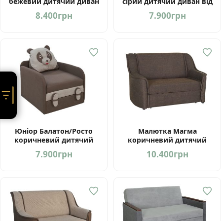
бежевий дитячий диван
сірий дитячий диван від
від Мебель-Сервіс Україна
Мебель-Сервіс Україна
8.400
грн
7.900
грн
Юніор Балатон/Росто
Малютка Магма
коричневий дитячий
коричневий дитячий
диван від Мебель-Сервіс
диван від Мебель-Сервіс
7.900
грн
10.400
грн
Україна
Україна