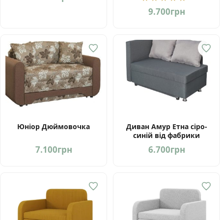
Україна
9.700
грн
Юніор Дюймовочка
Диван Амур Етна сіро-
синій від фабрики
Мебель-Сервіс Україна
7.100
грн
6.700
грн