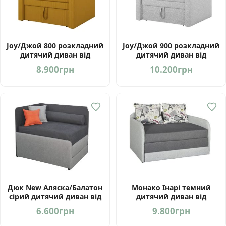
Joy/Джой 800 розкладний
Joy/Джой 900 розкладний
дитячий диван від
дитячий диван від
фабрики Матролюкс
фабрики Матролюкс
8.900
грн
10.200
грн
Україна
Україна
Дюк New Аляска/Балатон
Монако Інарі темний
сірий дитячий диван від
дитячий диван від
Мебель-Сервіс Україна
Мебель-Сервіс Україна
6.600
грн
9.800
грн