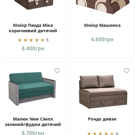
Юніор Панда Міка
Юніор Машинка
коричневий дитячий
диван від Мебель-Сервіс
4.600
грн
★★★★★
5
Україна
8.400
грн
Малюк New Сімпл
Рондо диван
зелений/фуджи дитячий
диван від Мебель-Сервіс
8.700
грн
★★★★☆
4