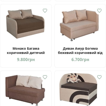
Монако Багама
Диван Амур Богема
коричневий дитячий
бежевий коричневий від
диван від Мебель-Сервіс
фабрики Мебель-Сервіс
9.800
грн
6.700
грн
Україна
Україна