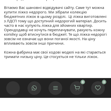
Вітаємо Вас шановні відвідувачі сайту. Саме тут можна
купити ліжко недорого. Ми зібрали колекцію
бюджетних ліжок в цьому розділі. Ці ліжка виготовлені
з ЛДСП тому що доступний недорогий матеріал. Досить
часто в нас купують ліжка для зйомних квартир.
Орендодавці не хочуть переплачувати, рахують кожну
копійку щоб втиснутися в бюджет. Те що ліжка недорогі
зовсім не означає що вони поганої якості. На ціну
впливають зовсім інші причини.
Кожна фабрика має свої ходові моделі на які старається
тримати низьку ціну. Це стосується не тільки ліжок.
0
0
Ми використовуємо cookies для покращення роботи сайту.
© 2002 — 2025 Інтернет-магазин меблів «Меблі ІФ».
Якщо Ви згідні натисніть кнопку.
Приймаю