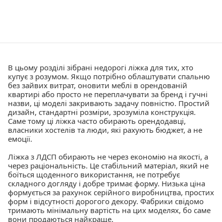
В цьому розділі зібрані недорогі ліжка для тих, хто
купує з розумом. Якщо потрібно облаштувати спальню
без зайвих витрат, оновити меблі в орендованій
квартирі або просто не переплачувати за бренд і гучні
назви, ці моделі закривають задачу повністю. Простий
дизайн, стандартні розміри, зрозуміла конструкція.
Саме тому ці ліжка часто обирають орендодавці,
власники хостелів та люди, які рахують бюджет, а не
емоції.
Ліжка з ЛДСП обирають не через економію на якості, а
через раціональність. Це стабільний матеріал, який не
боїться щоденного використання, не потребує
складного догляду і добре тримає форму. Низька ціна
формується за рахунок серійного виробництва, простих
форм і відсутності дорогого декору. Фабрики свідомо
тримають мінімальну вартість на цих моделях, бо саме
вони продаються найкраще.