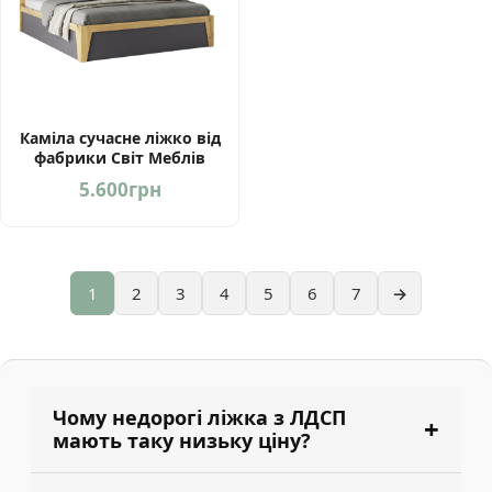
Каміла сучасне ліжко від
фабрики Світ Меблів
Україна
5.600
грн
1
2
3
4
5
6
7
→
Чому недорогі ліжка з ЛДСП
мають таку низьку ціну?