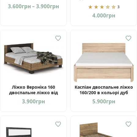
Сервіс Україна
Price
3.600
грн
–
3.900
грн
★★★☆☆
3
range:
4.000
грн
3.600грн
through
3.900грн
Ліжко Вероніка 160
Каспіан двоспальне ліжко
двоспальне ліжко від
160/200 в кольорі дуб
фабрики Мебель-Сервіс
сонома від БРВ(ВМК)
3.900
грн
5.900
грн