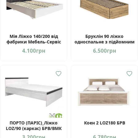
Мія Ліжко 140/200 від
Бруклін 90 ліжко
фабрики Мебель-Сервіс
односпальне з підйомним
Україна
механізмом від Мебель-
4.100
грн
6.500
грн
Сервіс Україна
ПОРТО (ПАРІС)_Ліжко
Коен 2 LOZ180 БРВ
LOZ/90 (каркас) БРВ/ВМК
3.200
грн
6.780
грн