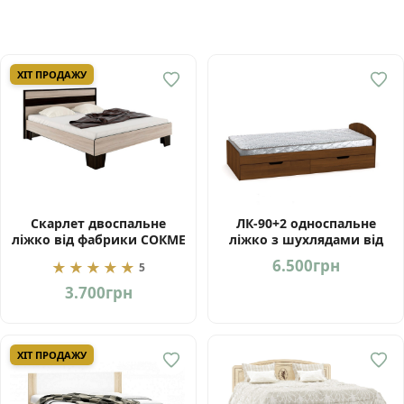
ХІТ ПРОДАЖУ
Скарлет двоспальне
ЛК-90+2 односпальне
ліжко від фабрики СОКМЕ
ліжко з шухлядами від
Україна
фабрики Компаніт
6.500
грн
★★★★★
5
3.700
грн
ХІТ ПРОДАЖУ