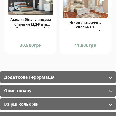
Амелія біла глянцева
Ніколь класична
спальня МДФ від
спальня з
фабрики Світ Меблів
п'ятидверною шафою
Україна
від Світ Меблів
30.800
грн
41.800
грн
Додаткова інформація
Опис товару
Взірці кольорів