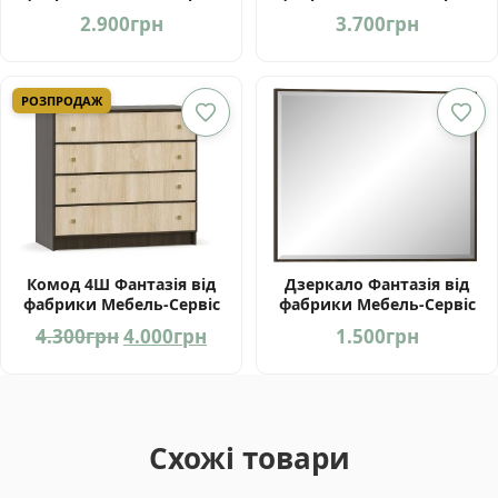
Україна
Україна
2.900
грн
3.700
грн
РОЗПРОДАЖ
Комод 4Ш Фантазія від
Дзеркало Фантазія від
фабрики Мебель-Сервіс
фабрики Мебель-Сервіс
Україна
Україна
Оригінальна
Поточна
4.300
грн
4.000
грн
1.500
грн
ціна:
ціна:
4.300грн.
4.000грн.
Схожі товари