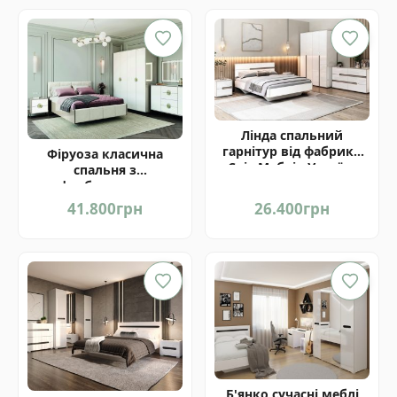
Лінда спальний
гарнітур від фабрики
Фіруоза класична
Світ Меблів Україна
спальня з
фарбованими
фасадами від фабрики
41.800
грн
26.400
грн
Світ Меблів Україна
Б'янко сучасні меблі