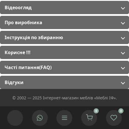
Відеоогляд
Про виробника
Інструкція по збиранню
Корисне !!!
Часті питання(FAQ)
Відгуки
© 2002 — 2025 Інтернет-магазин меблів «Меблі ІФ».
0
0
Ми використовуємо cookies для покращення роботи сайту.
Якщо Ви згідні натисніть кнопку.
Приймаю