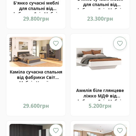
Б'янко сучасні меблі
для спальні від
для спальні від
фабрики Світ Меблів
фабрики Світ Меблів
Україна
29.800
грн
23.300
грн
Україна
Каміла сучасна спальня
від фабрики Світ
Меблів Україна
Амелія біле глянцеве
ліжко МДФ від
фабрики Світ Меблів
29.600
грн
5.200
грн
Україна