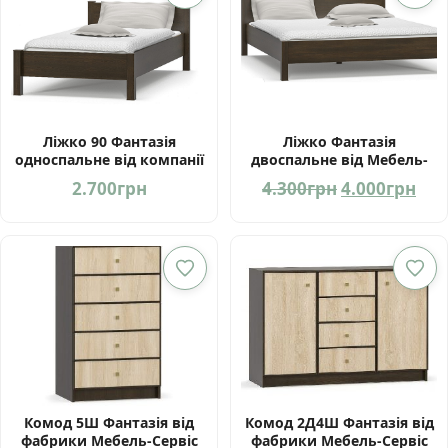
Ліжко 90 Фантазія
Ліжко Фантазія
односпальне від компанії
двоспальне від Мебель-
Мебель-Сервіс Україна
Сервіс Україна
Оригінальн
Пот
2.700
грн
4.300
грн
4.000
грн
ціна:
цін
4.300грн.
4.0
Комод 5Ш Фантазія від
Комод 2Д4Ш Фантазія від
фабрики Мебель-Сервіс
фабрики Мебель-Сервіс