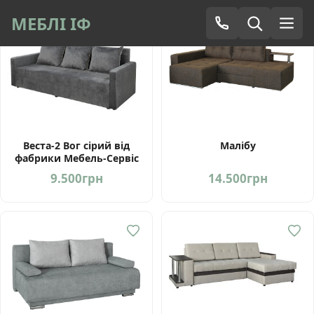
МЕБЛІ ІФ
Веста-2 Вог сірий від
Малібу
фабрики Мебель-Сервіс
Україна
9.500
грн
14.500
грн