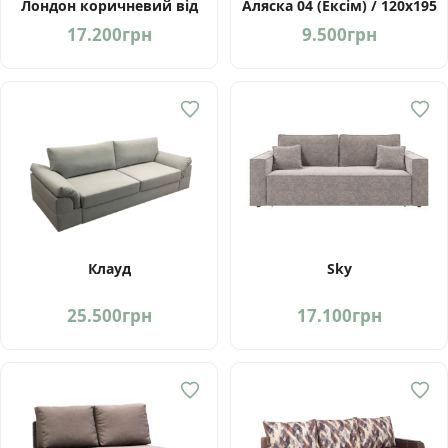
Лондон коричневий від
Аляска 04 (Ексім) / 120х195
фабрики Мебель-Сервіс
17.200
грн
9.500
грн
Україна
Клауд
Sky
25.500
грн
17.100
грн