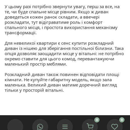
У цьому разі потрібно звернути увагу, перш за все, на
те, чи буде спальне місце рівним. Якщо ж диван
доведеться кожен ранок складати, а ввечері
розкладати, тут відіграватиме роль і комфорт
спального місця, і простота використання механізму
трансформації.
Для невеликої квартири є сенс купити розкладний
диван із нішею для зберігання постільної білизни. Така
опція дозволяє заощадити місце у вітальні: не потрібно
окремо ставити для цього комод, перевантажуючи
маленький простір меблями.
Розкладний диван також повинен відповідати площі
кімнати. Не купуйте габаритну модель, якщо зала
маленька. Великий диван матиме доречний вигляд
тільки у просторій вітальні.
0
0
Ми використовуємо cookies для покращення роботи сайту.
© 2002 — 2025 Інтернет-магазин меблів «Меблі ІФ».