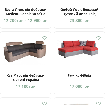
Веста Люкс від фабрики
Орфей Лоріс бежевий
Мебель-Сервіс Україна
кутовий диван від
Мебель-Сервіс Україна
Price
12.200
грн
–
12.900
грн
23.800
грн
range:
12.200грн
through
12.900грн
Кут Марс від фабрики
Ремікс Фібріл
Вірконі Україна
17.100
грн
17.000
грн