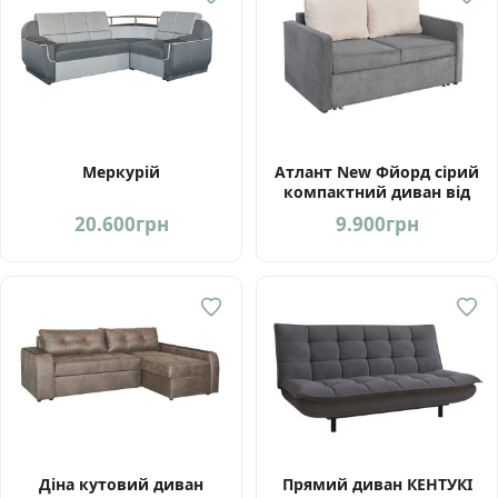
Меркурій
Атлант New Фйорд сірий
компактний диван від
фабрики Мебель-Сервіс
20.600
грн
9.900
грн
Україна
Діна кутовий диван
Прямий диван КЕНТУКІ