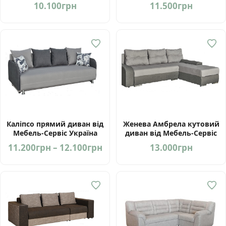
диван від Мебель-Сервіс
10.100
грн
11.500
грн
Україна
Каліпсо прямий диван від
Женева Амбрела кутовий
Мебель-Сервіс Україна
диван від Мебель-Сервіс
Україна
Price
11.200
грн
–
12.100
грн
13.000
грн
range:
11.200грн
through
12.100грн