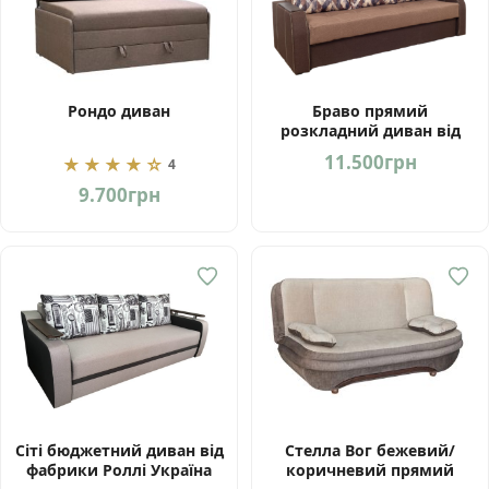
Рондо диван
Браво прямий
розкладний диван від
фабрики Вірконі Україна
11.500
грн
★★★★☆
4
9.700
грн
Сіті бюджетний диван від
Стелла Вог бежевий/
фабрики Роллі Україна
коричневий прямий