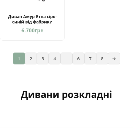
Диван Амур Етна сіро-
синій від фабрики
Мебель-Сервіс Україна
6.700
грн
1
2
3
4
…
6
7
8
→
Дивани розкладні