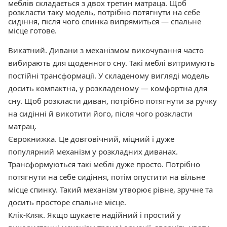
меблів складається з двох третин матраца. Щоб
розкласти таку модель, потрібно потягнути на себе
сидіння, після чого спинка випрямиться — спальне
місце готове.
Викатний. Дивани з механізмом викочування часто
вибирають для щоденного сну. Такі меблі витримують
постійні трансформації. У складеному вигляді модель
досить компактна, у розкладеному — комфортна для
сну. Щоб розкласти диван, потрібно потягнути за ручку
на сидінні й викотити його, після чого розкласти
матрац.
Єврокнижка. Це довговічний, міцний і дуже
популярний механізм у розкладних диванах.
Трансформуються такі меблі дуже просто. Потрібно
потягнути на себе сидіння, потім опустити на вільне
місце спинку. Такий механізм утворює рівне, зручне та
досить просторе спальне місце.
Клік-Кляк. Якщо шукаєте надійний і простий у