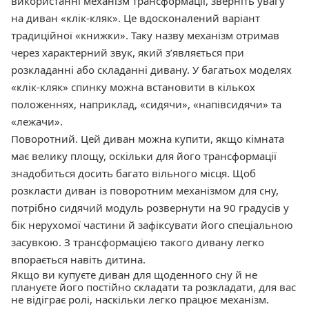
використанні механізм трансформації, зверніть увагу
на диван «клік-кляк». Це вдосконалений варіант
традиційної «книжки». Таку назву механізм отримав
через характерний звук, який з’являється при
розкладанні або складанні дивану. У багатьох моделях
«клік-кляк» спинку можна встановити в кількох
положеннях, наприклад, «сидячи», «напівсидячи» та
«лежачи».
Поворотний. Цей диван можна купити, якщо кімната
має велику площу, оскільки для його трансформації
знадобиться досить багато вільного місця. Щоб
розкласти диван із поворотним механізмом для сну,
потрібно сидячий модуль розвернути на 90 градусів у
бік нерухомої частини й зафіксувати його спеціальною
засувкою. З трансформацією такого дивану легко
впорається навіть дитина.
Якщо ви купуєте диван для щоденного сну й не
плануєте його постійно складати та розкладати, для вас
не відіграє ролі, наскільки легко працює механізм.