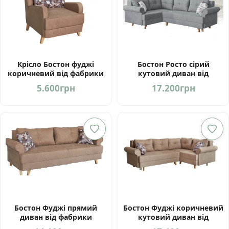
Крісло Бостон фуджі
Бостон Росто сірий
коричневий від фабрики
кутовий диван від
Мебель-Сервіс Україна
фабрики Мебель-Сервіс
5.600
грн
17.200
грн
Україна
Бостон Фуджі прямий
Бостон Фуджі коричневий
диван від фабрики
кутовий диван від
Мебель-Сервіс Україна
фабрики Мебель-Сервіс