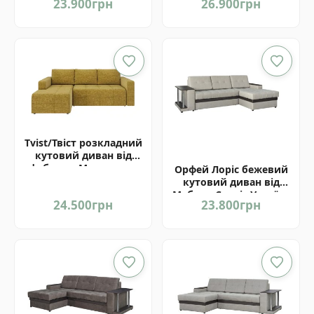
23.900
грн
26.900
грн
Матролюкс Україна
Tvist/Твіст розкладний
кутовий диван від
фабрики Матролюкс
Орфей Лоріс бежевий
Україна
кутовий диван від
Мебель-Сервіс Україна
24.500
грн
23.800
грн