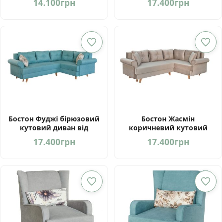
14.100
грн
17.400
грн
Україна
Бостон Фуджі бірюзовий
Бостон Жасмін
кутовий диван від
коричневий кутовий
фабрики Мебель-Сервіс
диван від фабрики
17.400
грн
17.400
грн
Україна
Мебель-Сервіс Україна