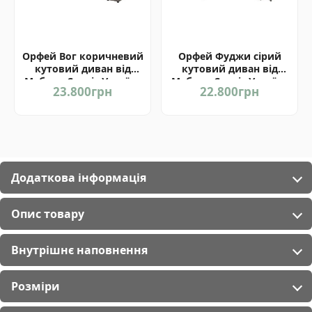
Орфей Вог коричневий
Орфей Фуджи сірий
кутовий диван від
кутовий диван від
Мебель-Сервіс Україна
Мебель-Сервіс Україна
23.800
грн
22.800
грн
Додаткова інформація
Опис товару
Внутрішнє наповнення
Розміри