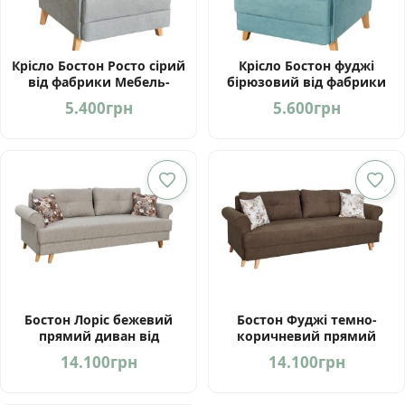
Крісло Бостон Росто сірий
Крісло Бостон фуджі
від фабрики Мебель-
бірюзовий від фабрики
Сервіс Україна
Мебель-Сервіс Україна
5.400
грн
5.600
грн
Бостон Лоріс бежевий
Бостон Фуджі темно-
прямий диван від
коричневий прямий
фабрики Мебель-Сервіс
диван від фабрики
14.100
грн
14.100
грн
Україна
Мебель-Сервіс Україна