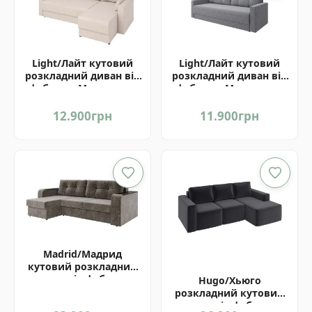
Light/Лайт кутовий
Light/Лайт кутовий
розкладний диван від
розкладний диван від
фабрики Матролюкс
фабрики Матролюкс
Україна
Україна
12.900
грн
11.900
грн
Madrid/Мадрид
кутовий розкладний
диван від фабрики
Hugo/Хьюго
Матролюкс Україна
розкладний кутовий
диван від фабрики