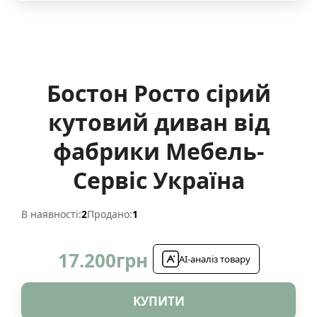
Бостон Росто сірий
кутовий диван від
фабрики Мебель-
Сервіс Україна
В наявності:
2
Продано:
1
17.200
грн
AI-аналіз товару
КУПИТИ