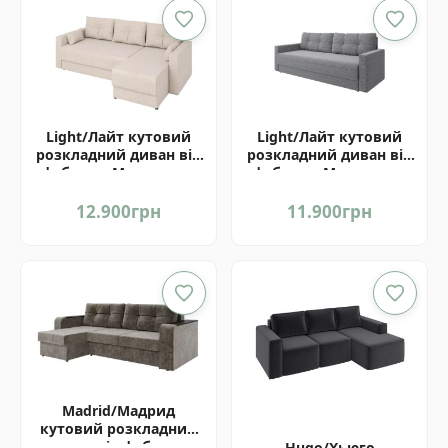
Light/Лайт кутовий
Light/Лайт кутовий
розкладний диван від
розкладний диван від
фабрики Матролюкс
фабрики Матролюкс
Україна
Україна
12.900
грн
11.900
грн
Madrid/Мадрид
кутовий розкладний
диван від фабрики
Hugo/Хьюго