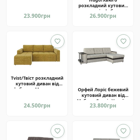
Матролюкс Україна
розкладний кутовий
диван від фабрики
23.900
грн
26.900
грн
Матролюкс Україна
Tvist/Твіст розкладний
кутовий диван від
фабрики Матролюкс
Орфей Лоріс бежевий
Україна
кутовий диван від
Мебель-Сервіс Україна
24.500
грн
23.800
грн