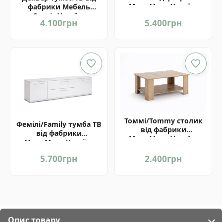
МироМарк Україна
фабрики Мебель
Сервіс Україна
4.100
грн
5.400
грн
Томмі/Tommy столик
Фемілі/Family тумба ТВ
від фабрики
від фабрики
МироМарк Україна
МироМарк Україна
5.700
грн
2.400
грн
Опис товару