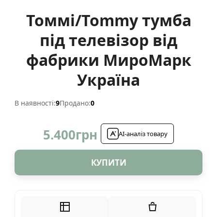
Томмі/Tommy тумба
під телевізор від
фабрики МироМарк
Україна
В наявності:
9
Продано:
0
5.400
грн
AI-аналіз товару
КУПИТИ