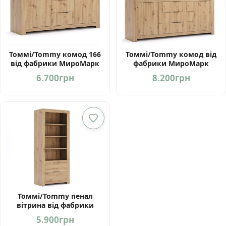
Томмі/Tommy комод 166
Томмі/Tommy комод від
від фабрики МироМарк
фабрики МироМарк
Україна
Україна
6.700
грн
8.200
грн
Томмі/Tommy пенал
вітрина від фабрики
МироМарк Україна
5.900
грн