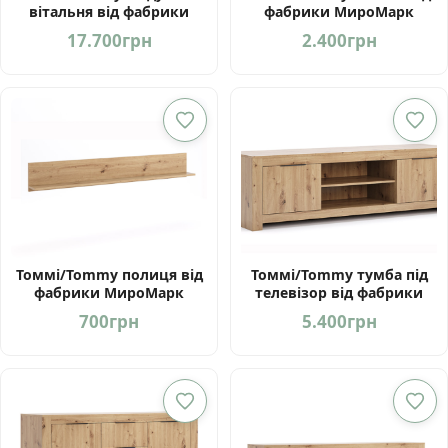
вітальня від фабрики
фабрики МироМарк
МироМарк Україна
Україна
17.700
грн
2.400
грн
Томмі/Tommy полиця від
Томмі/Tommy тумба під
фабрики МироМарк
телевізор від фабрики
Україна
МироМарк Україна
700
грн
5.400
грн