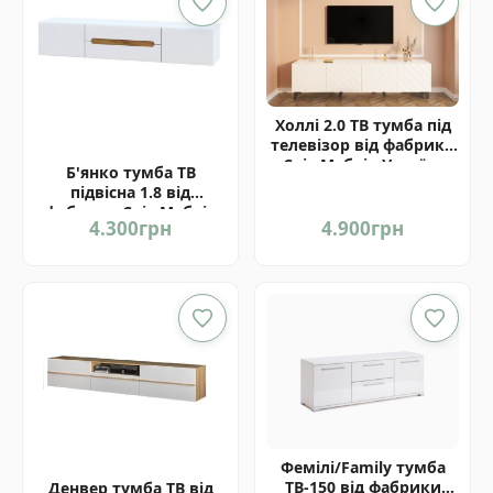
Холлі 2.0 ТВ тумба під
телевізор від фабрики
Світ Меблів Україна
Б'янко тумба ТВ
підвісна 1.8 від
фабрики Світ Меблів
4.300
грн
4.900
грн
Україна
Фемілі/Family тумба
ТВ-150 від фабрики
Денвер тумба ТВ від