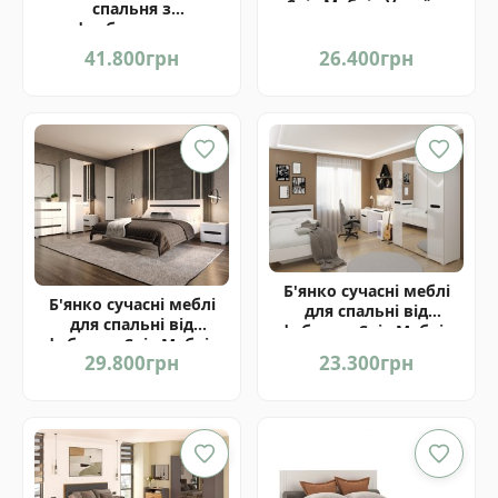
Світ Меблів Україна
спальня з
фарбованими
фасадами від фабрики
41.800
грн
26.400
грн
Світ Меблів Україна
Б'янко сучасні меблі
Б'янко сучасні меблі
для спальні від
для спальні від
фабрики Світ Меблів
фабрики Світ Меблів
Україна
29.800
грн
23.300
грн
Україна