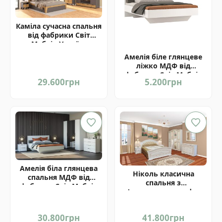
Каміла сучасна спальня
від фабрики Світ
Меблів Україна
Амелія біле глянцеве
ліжко МДФ від
фабрики Світ Меблів
29.600
грн
5.200
грн
Україна
Амелія біла глянцева
Ніколь класична
спальня МДФ від
спальня з
фабрики Світ Меблів
п'ятидверною шафою
Україна
від Світ Меблів
30.800
грн
41.800
грн