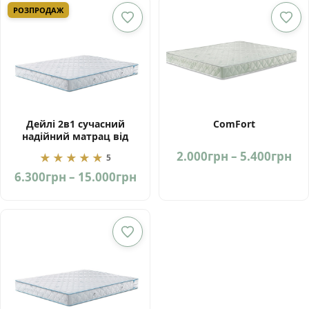
through
th
РОЗПРОДАЖ
14.400грн
16
Дейлі 2в1 сучасний
ComFort
надійний матрац від
фабрики ЕММ Україна
Pri
2.000
грн
–
5.400
грн
★★★★★
5
ra
Price
6.300
грн
–
15.000
грн
2.
range:
th
6.300грн
5.
through
15.000грн