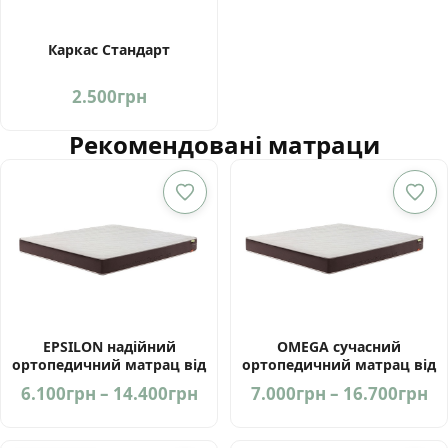
Каркас Стандарт
2.500
грн
Рекомендовані матраци
EPSILON надійний
OMEGA сучасний
ортопедичний матрац від
ортопедичний матрац від
фабрики ЕММ Україна
фабрики ЕММ
Price
Pr
6.100
грн
–
14.400
грн
7.000
грн
–
16.700
грн
range:
ra
6.100грн
7.