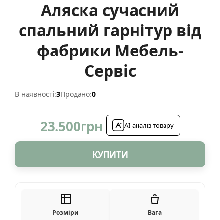
Аляска сучасний
спальний гарнітур від
фабрики Мебель-
Сервіс
В наявності:
3
Продано:
0
23.500
грн
AI-аналіз товару
КУПИТИ
Розміри
Вага