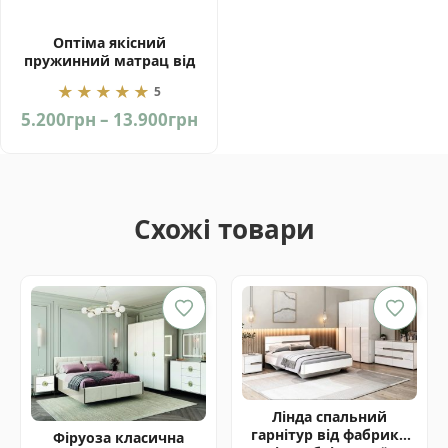
Оптіма якісний
пружинний матрац від
фабрики ЕММ Україна
★★★★★
5
Price
5.200
грн
–
13.900
грн
range:
5.200грн
through
13.900грн
Схожі товари
Лінда спальний
гарнітур від фабрики
Фіруоза класична