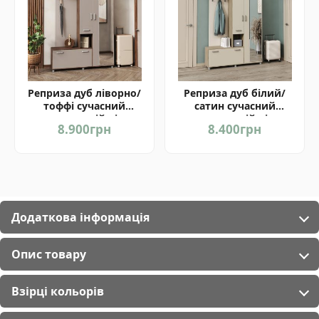
Реприза дуб ліворно/
Реприза дуб білий/
тоффі сучасний
сатин сучасний
передпокій від
передпокій від
8.900
грн
8.400
грн
фабрики Світ Меблів
фабрики Світ Меблів
Україна
Україна
Додаткова інформація
Опис товару
Взірці кольорів