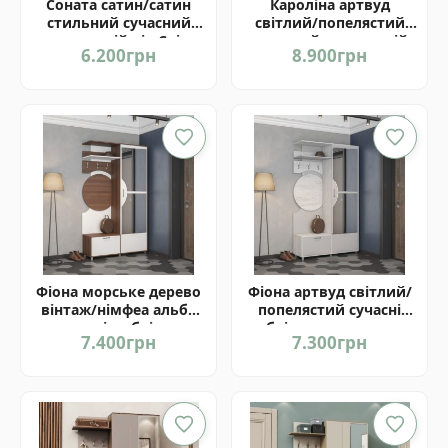
Соната сатин/сатин
Кароліна артвуд
стильний сучасний
світлий/попелястий
передпокій від Світ-
сучасний передпокій
6.200
грн
8.900
грн
Меблів Україна
від фабрики Світ
Меблів Україна
Фіона морське дерево
Фіона артвуд світлий/
вінтаж/німфеа альба
попелястий сучасні
сучасні меблі для
меблі для передпокою
7.400
грн
7.300
грн
передпокою від Світ
від Світ Меблів Україна
Меблів Україна