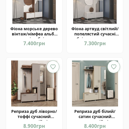
Фіона морське дерево
Фіона артвуд світлий/
вінтаж/німфеа альба
попелястий сучасні
сучасні меблі для
меблі для передпокою
7.400
грн
7.300
грн
передпокою від Світ
від Світ Меблів Україна
Меблів Україна
Реприза дуб ліворно/
Реприза дуб білий/
тоффі сучасний
сатин сучасний
передпокій від
передпокій від
8.900
грн
8.400
грн
фабрики Світ Меблів
фабрики Світ Меблів