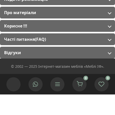
Про матеріали
Корисне !!!
Часті питання(FAQ)
Відгуки
© 2002 — 2025 Інтернет-магазин меблів «Меблі ІФ».
0
0
Ми використовуємо cookies для покращення роботи сайту.
Якщо Ви згідні натисніть кнопку.
Приймаю