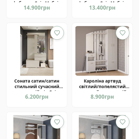
фабрики Світ Меблів
фабрики Світ Меблів
14.900
грн
13.400
грн
Україна
Україна
Соната сатин/сатин
Кароліна артвуд
стильний сучасний
світлий/попелястий
передпокій від Світ-
сучасний передпокій
6.200
грн
8.900
грн
Меблів Україна
від фабрики Світ
Меблів Україна