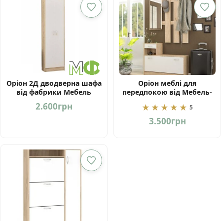
Оріон 2Д дводверна шафа
Оріон меблі для
від фабрики Мебель
передпокою від Мебель-
Сервіс Україна
Сервіс Україна
2.600
грн
★★★★★
5
3.500
грн