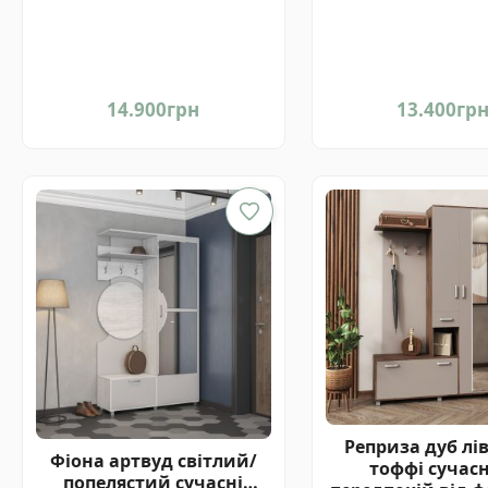
14.900
грн
13.400
гр
Реприза дуб лі
Фіона артвуд світлий/
тоффі сучас
попелястий сучасні