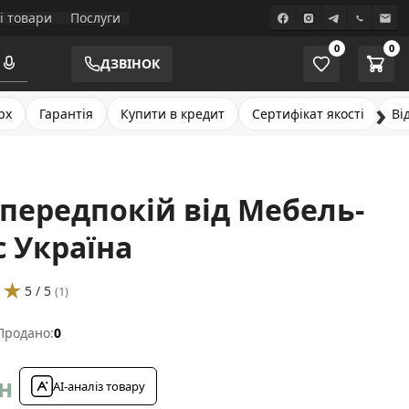
і товари
Послуги
0
0
ДЗВІНОК
›
рх
Гарантія
Купити в кредит
Сертифікат якості
Ві
передпокій від Мебель-
с Україна
★★
5 / 5
(1)
Продано:
0
н
AI-аналіз товару