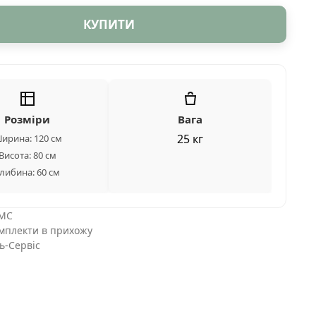
КУПИТИ
Розміри
Вага
25 кг
ирина: 120 см
Висота: 80 см
либина: 60 см
МС
мплекти в прихожу
ь-Сервіс