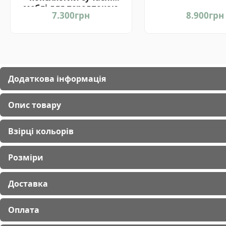
передпокій від 
меблі для передпокою
Світ Меблів Ук
7.300
грн
8.900
грн
від Світ Меблів Україна
Додаткова інформація
Опис товару
Взірці кольорів
Розміри
Доставка
Оплата