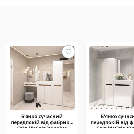
Б'янко сучасний
Б'янко суча
передпокій від фабрики
передпокій від 
Світ Меблів Україна
Світ Меблів Ук