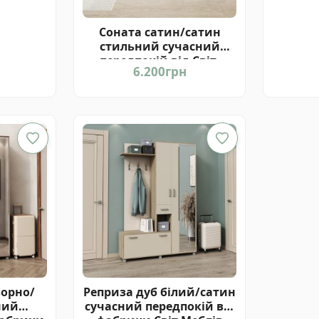
Соната сатин/сатин
стильний сучасний
передпокій від Світ-
н
6.200
грн
Меблів Україна
ворно/
Реприза дуб білий/сатин
ний
сучасний передпокій від