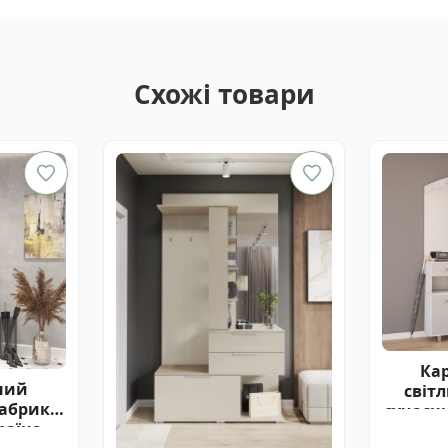
Схожі товари
Кар
сний
світ
фабрики
сучасн
раїна
фабри