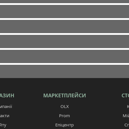
АЗИН
МАРКЕТПЛЕЙСИ
СТ
панії
OLX
акти
Prom
Мі
йту
Епіцентр
С