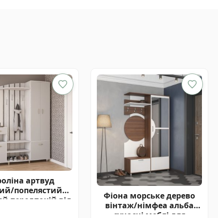
оліна артвуд
лий/попелястий
Фіона морське дерево
ий передпокій від
вінтаж/німфеа альба
ки Світ Меблів
сучасні меблі для