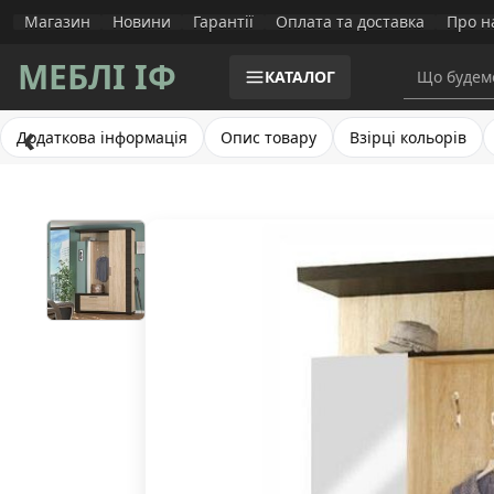
Магазин
Новини
Гарантії
Оплата та доставка
Про н
МЕБЛІ ІФ
КАТАЛОГ
‹
Додаткова інформація
Опис товару
Взірці кольорів