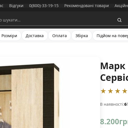
ас
Відгуки
0(800)-33-19-15
Рекомендовані товари
Акційн
Розміри
Доставка
Оплата
Збірка
Підйом на пове
Марк 
Серві
★★★
В наявності:
6
8.200
гр