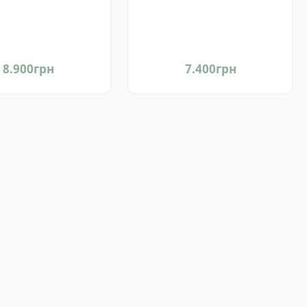
Україна
передпокою від Світ
Меблів Україна
8.900
грн
7.400
грн