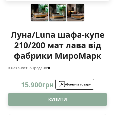
Луна/Luna шафа-купе
210/200 мат лава від
фабрики МироМарк
В наявності:
5
Продано:
0
15.900
грн
AI-аналіз товару
КУПИТИ