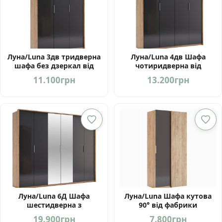
Луна/Luna 3дв тридверна
Луна/Luna 4дв Шафа
шафа без дзеркал від
чотиридверна від
фабрики МироМарк
фабрики МироМарк
11.100
грн
13.200
грн
Луна/Luna 6Д Шафа
Луна/Luna Шафа кутова
шестидверна з
90° від фабрики
дзеркалами від фабрики
МироМарк Україна
19.900
грн
7.800
грн