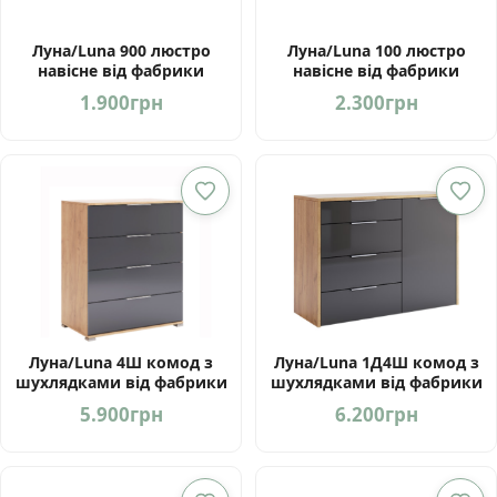
Луна/Luna 900 люстро
Луна/Luna 100 люстро
навісне від фабрики
навісне від фабрики
МироМарк
МироМарк
1.900
грн
2.300
грн
Луна/Luna 4Ш комод з
Луна/Luna 1Д4Ш комод з
шухлядками від фабрики
шухлядками від фабрики
МироМарк
МироМарк
5.900
грн
6.200
грн