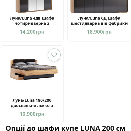
Луна/Luna 4дв Шафа
Луна/Luna 6Д Шафа
чотиридверна з
шестидверна від фабрики
дзеркалами від фабрики
МироМарк Україна
14.200
грн
18.900
грн
МироМарк
Луна/Luna 180/200
двоспальне ліжко з
шухлядами від фабрики
10.900
грн
МіроМарк
Опції до шафи купе LUNA 200 см