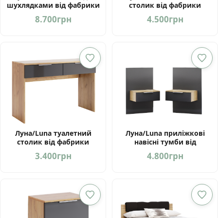
шухлядками від фабрики
столик від фабрики
МироМарк
МироМарк
8.700
грн
4.500
грн
Луна/Luna туалетний
Луна/Luna приліжкові
столик від фабрики
навісні тумби від
МироМарк
фабрики МироМарк
3.400
грн
4.800
грн