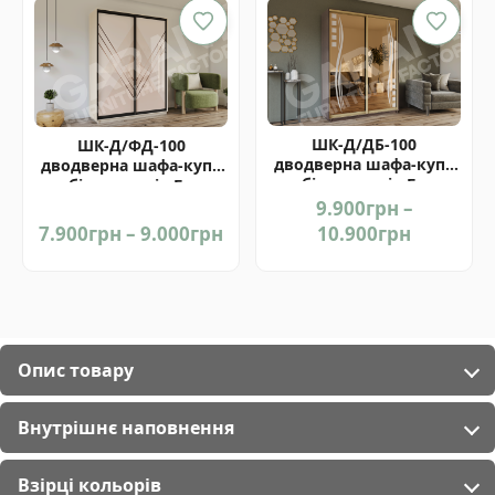
through
thr
8.400грн
8.4
ШК-Д/ДБ-100
ШК-Д/ФД-100
дводверна шафа-купе
дводверна шафа-купе
комбінована від Гарант
комбінована від Гарант
9.900
грн
–
Price
Price
7.900
грн
–
9.000
грн
10.900
грн
range:
range:
7.900грн
9.900грн
through
through
9.000грн
10.900гр
Опис товару
Внутрішнє наповнення
Взірці кольорів