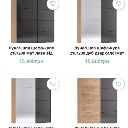
Луна/Luna шафа-купе
Луна/Luna шафа-купе
210/200 мат лава від
210/200 дуб дзеркало/мат
фабрики МироМарк
лава від фабрики
15.900
грн
15.600
грн
МироМарк