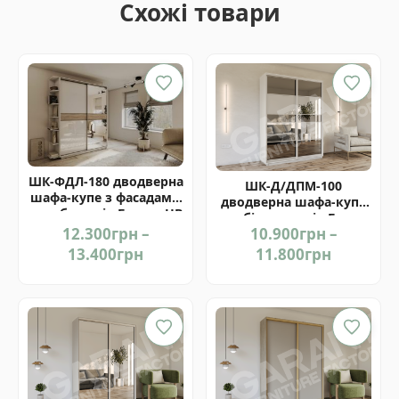
Схожі товари
ШК-ФДЛ-180 дводверна
ШК-Д/ДПМ-100
шафа-купе з фасадами
дводверна шафа-купе
лакобель від Гарант НВ
комбінована від Гарант
12.300
грн
–
10.900
грн
–
Price
Price
13.400
грн
11.800
грн
range:
range:
12.300грн
10.900гр
through
through
13.400грн
11.800гр