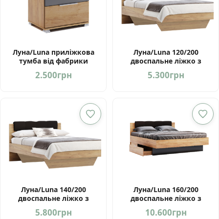
Луна/Luna приліжкова
Луна/Luna 120/200
тумба від фабрики
двоспальне ліжко з
МироМарк
шухлядами від фабрики
2.500
грн
5.300
грн
МіроМарк
Луна/Luna 140/200
Луна/Luna 160/200
двоспальне ліжко з
двоспальне ліжко з
шухлядами від фабрики
шухлядами від фабрики
5.800
грн
10.600
грн
МіроМарк
МіроМарк