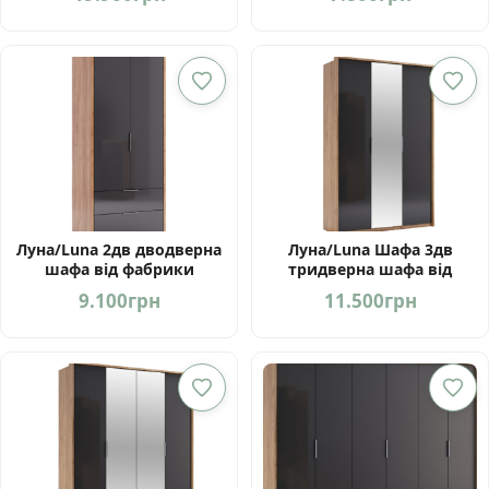
МироМарк Україна
Луна/Luna 2дв дводверна
Луна/Luna Шафа 3дв
шафа від фабрики
тридверна шафа від
МироМарк Україна
фабрики МироМарк
9.100
грн
11.500
грн