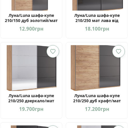
Луна/Luna шафа-купе
Луна/Luna шафа-купе
210/150 дуб золотий/мат
210/250 мат лава від
лава від фабрики
фабрики МироМарк
12.900
грн
18.100
грн
МироМарк
Луна/Luna шафа-купе
Луна/Luna шафа-купе
210/250 дзеркало/мат
210/250 дуб крафт/мат
лава від фабрики
лава від фабрики
19.700
грн
17.200
грн
МироМарк
МироМарк