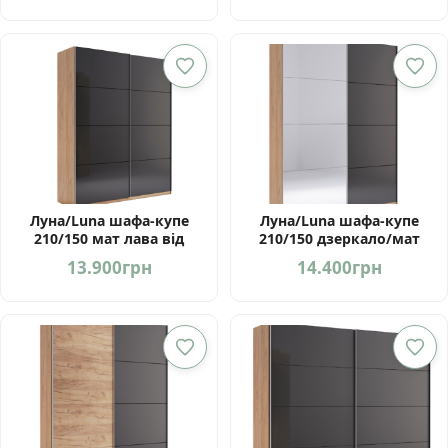
Луна/Luna шафа-купе
Луна/Luna шафа-купе
210/150 мат лава від
210/150 дзеркало/мат
фабрики МироМарк
лава від фабрики
13.900
грн
14.400
грн
МироМарк