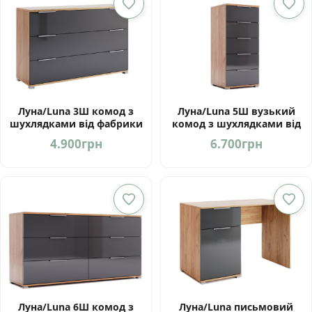
Луна/Luna 3Ш комод з
Луна/Luna 5Ш вузький
шухлядками від фабрики
комод з шухлядками від
МироМарк
фабрики МироМарк
4.900
грн
6.700
грн
Луна/Luna 6Ш комод з
Луна/Luna письмовий