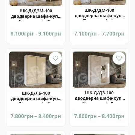
ШК-Д/ДМ-100
ШК-Д/ДЗМ-100
дводверна шафа-купе
дводверна шафа-купе
комбінована від Гарант
комбінована від Гарант
Price
Pric
8.100
грн
–
9.100
грн
7.100
грн
–
7.700
грн
range:
ran
8.100грн
7.1
through
thr
9.100грн
7.7
ШК-Д/ДЗ-100
ШК-Д/ЛБ-100
дводверна шафа-купе
дводверна шафа-купе
комбінована від Гарант
комбінована від Гарант
Price
Pric
7.800
грн
–
8.400
грн
7.800
грн
–
8.400
грн
range:
ran
7.800грн
7.8