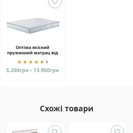
15.000грн
Оптіма якісний
пружинний матрац від
фабрики ЕММ Україна
★★★★★
5
Price
5.200
грн
–
13.900
грн
range:
5.200грн
through
13.900грн
Схожі товари