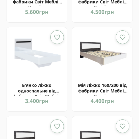
фабрики Світ Меблів
фабрики Світ Меблів
Україна
Україна
5.600
грн
4.500
грн
Б'янко ліжко
Мія Ліжко 160/200 від
односпальне від
фабрики Світ Меблів
фабрики Світ Меблів
Україна
3.400
грн
4.400
грн
Україна