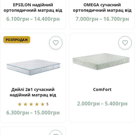
EPSILON надійний
OMEGA сучасний
ортопедичний матрац від
ортопедичний матрац від
фабрики ЕММ Україна
фабрики ЕММ
Price
Pr
6.100
грн
–
14.400
грн
7.000
грн
–
16.700
грн
range:
ra
6.100грн
7.
through
th
РОЗПРОДАЖ
14.400грн
16
Дейлі 2в1 сучасний
ComFort
надійний матрац від
фабрики ЕММ Україна
Pri
2.000
грн
–
5.400
грн
★★★★★
5
ra
Price
6.300
грн
–
15.000
грн
2.
range:
th
6.300грн
5.
through