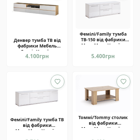
Фемілі/Family тумба
ТВ-150 від фабрики
Денвер тумба ТВ від
МироМарк Україна
фабрики Мебель
Сервіс Україна
4.100
грн
5.400
грн
Томмі/Tommy столик
Фемілі/Family тумба ТВ
від фабрики
від фабрики
МироМарк Україна
МироМарк Україна