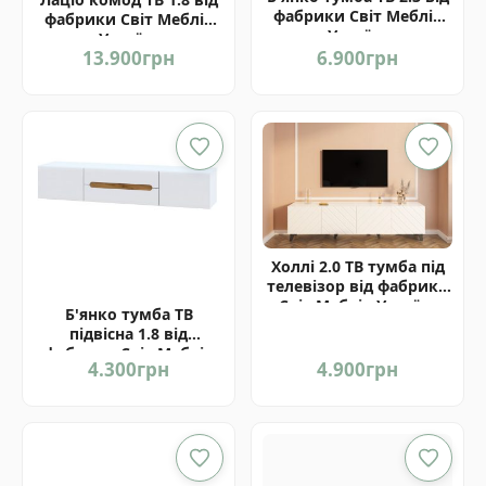
фабрики Світ Меблів
фабрики Світ Меблів
Україна
Україна
13.900
грн
6.900
грн
Холлі 2.0 ТВ тумба під
телевізор від фабрики
Світ Меблів Україна
Б'янко тумба ТВ
підвісна 1.8 від
фабрики Світ Меблів
4.300
грн
4.900
грн
Україна