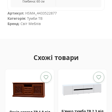
Глибина: 60 см
Артикул:
HSMA_4433522877
Категорія:
Тумби ТВ
Бренд:
Світ Меблів
Схожі товари
Б'янко тумба ТВ 2.3 від
Лаціо комод ТВ 1.8 від