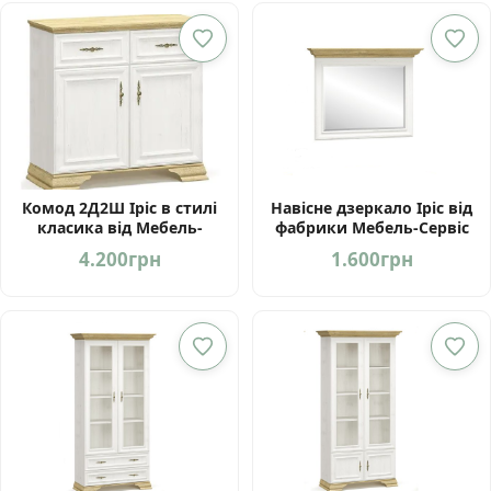
4.900грн.
4.600грн.
5.
th
50
Комод 2Д2Ш Іріс в стилі
Навісне дзеркало Іріс від
класика від Мебель-
фабрики Мебель-Сервіс
Сервіс Україна
Україна
4.200
грн
1.600
грн