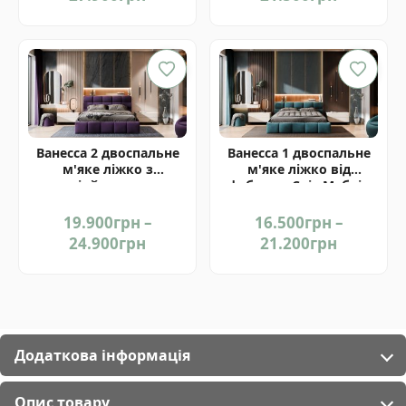
range:
range:
20.900грн
16.500гр
through
through
27.900грн
21.500гр
Ванесса 2 двоспальне
Ванесса 1 двоспальне
м'яке ліжко з
м'яке ліжко від
підйомним
фабрики Світ Меблів
механізмом від
Україна
фабрики Світ Меблів
19.900
грн
–
16.500
грн
–
Україна
Price
Price
24.900
грн
21.200
грн
range:
range:
19.900грн
16.500гр
through
through
24.900грн
21.200гр
Додаткова інформація
Опис товару