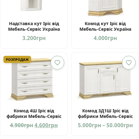
Надставка кут Іріс від
Комод кут Іріс від
Мебель-Сервіс Україна
Мебель-Сервіс Україна
3.200
грн
4.000
грн
РОЗПРОДАЖ
Комод 4Ш Іріс від
Комод 3Д1Ш Іріс від
фабрики Мебель-Сервіс
фабрики Мебель-Сервіс
Україна
Україна
Оригінальна
Поточна
Pr
4.900
грн
4.600
грн
5.000
грн
–
50.000
грн
ціна:
ціна:
ra