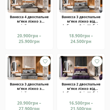
Ванесса 4 двоспальне
Ванесса 3 двоспальне
м'яке ліжко з
м'яке ліжко від
підйомним
фабрики Світ Меблів
механізмом від
Україна
фабрики Світ Меблів
20.900
грн
–
18.900
грн
–
Україна
Price
Price
25.900
грн
24.500
грн
range:
range:
20.900грн
18.900гр
through
through
25.900грн
24.500гр
Ванесса 3 двоспальне
Ванесса 2 двоспальне
м'яке ліжко з
м'яке ліжко від
підйомним
фабрики Світ Меблів
механізмом від
Україна
фабрики Світ Меблів
20.900
грн
–
16.500
грн
–
Україна
Price
Price
27.900
грн
21.500
грн