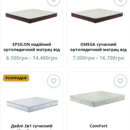
EPSILON надійний
OMEGA сучасний
ортопедичний матрац від
ортопедичний матрац від
фабрики ЕММ Україна
фабрики ЕММ
Price
Pr
6.100
грн
–
14.400
грн
7.000
грн
–
16.700
грн
range:
ra
6.100грн
7.
through
th
РОЗПРОДАЖ
14.400грн
16
Дейлі 2в1 сучасний
ComFort