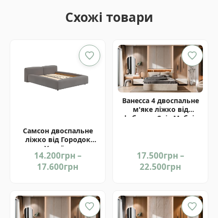
13.900грн
Схожі товари
Ванесса 4 двоспальне
м'яке ліжко від
фабрики Світ Меблів
Україна
Самсон двоспальне
ліжко від Городок
Україна
14.200
грн
–
17.500
грн
–
Price
Price
17.600
грн
22.500
грн
range:
range:
14.200грн
17.500гр
through
through
17.600грн
22.500гр