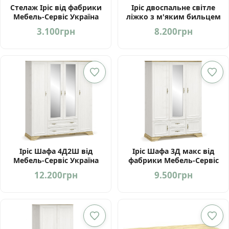
Стелаж Іріс від фабрики
Іріс двоспальне світле
Мебель-Сервіс Україна
ліжко з м'яким бильцем
160/200 від фабрики
3.100
грн
8.200
грн
Мебель-Сервіс Україна
Іріс Шафа 4Д2Ш від
Іріс Шафа 3Д макс від
Мебель-Сервіс Україна
фабрики Мебель-Сервіс
Україна
12.200
грн
9.500
грн