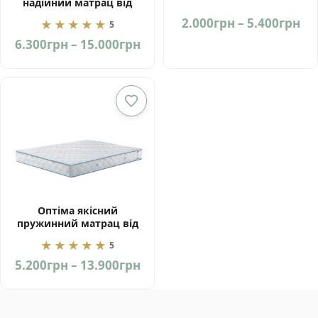
надійний матрац від
фабрики ЕММ Україна
Pri
2.000
грн
–
5.400
грн
★★★★★
5
ra
Price
6.300
грн
–
15.000
грн
2.
range:
th
6.300грн
5.
through
15.000грн
Оптіма якісний
пружинний матрац від
фабрики ЕММ Україна
★★★★★
5
Price
5.200
грн
–
13.900
грн
range:
5.200грн
through