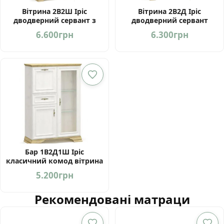
Вітрина 2В2Ш Іріс
Вітрина 2В2Д Іріс
дводверний сервант з
дводверний сервант
шухлядою від Мебель-
виробництва фабрики
6.600
грн
6.300
грн
Сервіс
Мебель Сервіс
Бар 1В2Д1Ш Іріс
класичний комод вітрина
виробництва Мебель
5.200
грн
Сервіс
Рекомендовані матраци