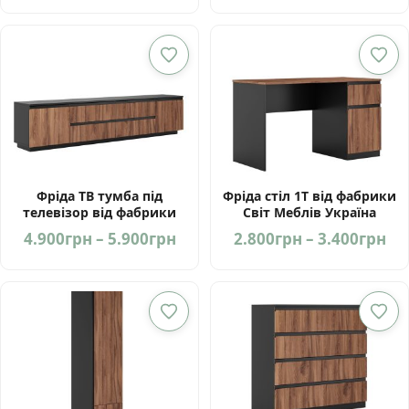
range:
ra
5.800грн
1.
through
th
6.900грн
1.
Фріда ТВ тумба під
Фріда стіл 1Т від фабрики
телевізор від фабрики
Світ Меблів Україна
Світ Меблів Україна
Price
Pri
4.900
грн
–
5.900
грн
2.800
грн
–
3.400
грн
range:
ra
4.900грн
2.
through
th
5.900грн
3.