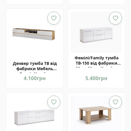
Фемілі/Family тумба
ТВ-150 від фабрики
Денвер тумба ТВ від
МироМарк Україна
фабрики Мебель
Сервіс Україна
4.100
грн
5.400
грн