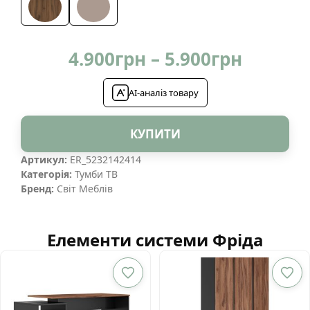
Price
4.900
грн
–
5.900
грн
range:
AI-аналіз товару
4.900гр
throug
КУПИТИ
5.900гр
Артикул:
ER_5232142414
Категорія:
Тумби ТВ
Бренд:
Світ Меблів
Елементи системи Фріда