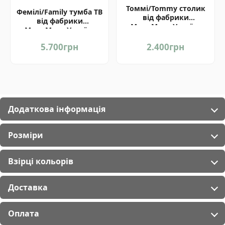
Томмі/Tommy столик
Фемілі/Family тумба ТВ
від фабрики
від фабрики
МироМарк Україна
МироМарк Україна
5.700
грн
2.400
грн
Додаткова інформація
Розміри
Взірці кольорів
Доставка
Оплата