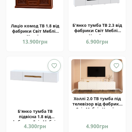
Б'янко тумба ТВ 2.3 від
Лаціо комод ТВ 1.8 від
фабрики Світ Меблів
фабрики Світ Меблів
Україна
Україна
13.900
грн
6.900
грн
Холлі 2.0 ТВ тумба під
телевізор від фабрики
Світ Меблів Україна
Б'янко тумба ТВ
підвісна 1.8 від
фабрики Світ Меблів
4.300
грн
4.900
грн
Україна