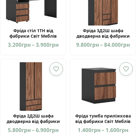
Фріда стіл 1ТH від
Фріда 3Д2Ш шафа
фабрики Світ Меблів
дводверна від фабрики
Україна
Світ Меблів Україна
Price
Pr
3.200
грн
–
3.900
грн
9.800
грн
–
84.000
грн
range:
ra
3.200грн
9.
through
th
3.900грн
84
Фріда 2Д2Ш шафа
Фріда тумба приліжкова
дводверна від фабрики
від фабрики Світ Меблів
Світ Меблів Україна
Україна
Price
Pri
5.800
грн
–
6.900
грн
1.400
грн
–
1.600
грн