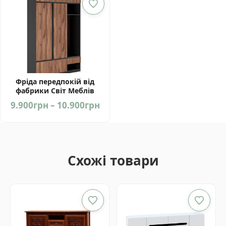
5.900грн
Фріда передпокій від
фабрики Світ Меблів
Україна
Price
9.900
грн
–
10.900
грн
range:
9.900грн
through
10.900грн
Схожі товари