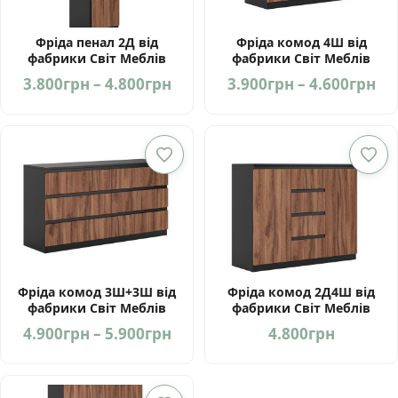
Фріда пенал 2Д від
Фріда комод 4Ш від
фабрики Світ Меблів
фабрики Світ Меблів
Україна
Україна
Price
Pri
3.800
грн
–
4.800
грн
3.900
грн
–
4.600
грн
range:
ra
3.800грн
3.
through
th
4.800грн
4.
Фріда комод 3Ш+3Ш від
Фріда комод 2Д4Ш від
фабрики Світ Меблів
фабрики Світ Меблів
Україна
Україна
Price
4.900
грн
–
5.900
грн
4.800
грн
range:
4.900грн
through