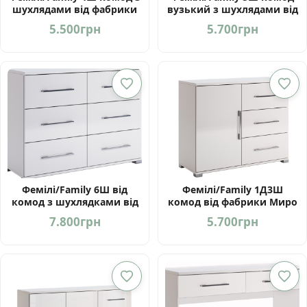
шухлядами від фабрики
вузький з шухлядами від
Миро Марк Україна
фабрики Миро Марк
5.500
грн
5.700
грн
Україна
Фемілі/Family 6Ш від
Фемілі/Family 1Д3Ш
комод з шухлядками від
комод від фабрики Миро
фабрики Миро Марк
Марк україна
7.800
грн
5.700
грн
Україна