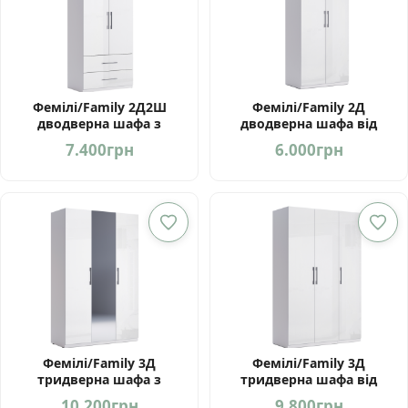
Фемілі/Family 2Д2Ш
Фемілі/Family 2Д
дводверна шафа з
дводверна шафа від
шухлядами від фабрики
фабрики Миро Марк
7.400
грн
6.000
грн
Миро Марк Україна
Україна
Фемілі/Family 3Д
Фемілі/Family 3Д
тридверна шафа з
тридверна шафа від
дзеркалом від Миро Марк
фабрики Миро Марк
10.200
грн
9.800
грн