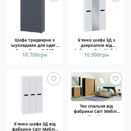
Шафа тридверна з
Б'янко шафа 3Д з
шухлядами для одягу
дзеркалом від
Гелар Doros 3 ДСП
фабрики Світ Меблів
10.700
грн
10.900
грн
білий, сонома, графіт,
Україна
кашемір
Тео спальня від
фабрики Світ Меблів
Україна
Б'янко шафа 3Д від
фабрики Світ Меблів