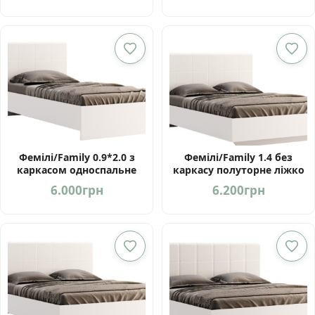
Фемілі/Family 0.9*2.0 з
Фемілі/Family 1.4 без
каркасом односпальне
каркасу полуторне ліжко
ліжко від МироМарк
від фабрики МироМарк
6.000
грн
6.200
грн
Україна