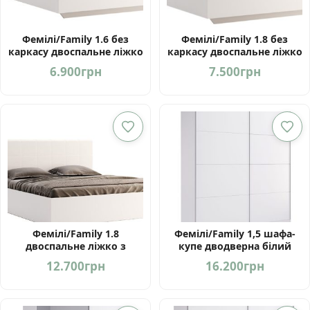
Фемілі/Family 1.6 без
Фемілі/Family 1.8 без
каркасу двоспальне ліжко
каркасу двоспальне ліжко
від фабрики Мебель-
від фабрики МироМарк
6.900
грн
7.500
грн
Сервіс Україна
Україна
Фемілі/Family 1.8
Фемілі/Family 1,5 шафа-
двоспальне ліжко з
купе дводверна білий
підйомним механізмом
глянець від фабрики
12.700
грн
16.200
грн
від МироМарк Україна
МироМарк