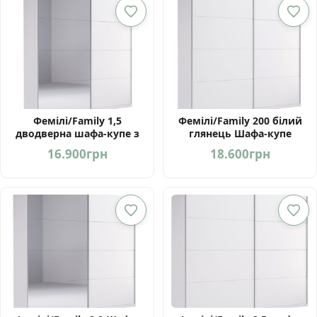
Фемілі/Family 1,5
Фемілі/Family 200 білий
дводверна шафа-купе з
глянець Шафа-купе
дзеркалом від МироМарк
дводверна від Миро Марк
16.900
грн
18.600
грн
Україна
Україна