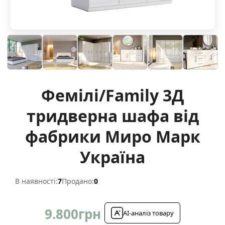
Фемілі/Family 3Д
тридверна шафа від
фабрики Миро Марк
Україна
В наявності:
7
Продано:
0
9.800
грн
AI-аналіз товару