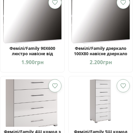
Фемілі/Family 90Х600
Фемілі/Family дзеркало
люстро навісне від
100Х80 навісне дзеркало
фабрики МироМарк
від фабрики Миро Марк
1.900
грн
2.200
грн
Україна
Україна
Фемілі/Family 4Ш комод з
Фемілі/Family 5Ш комод