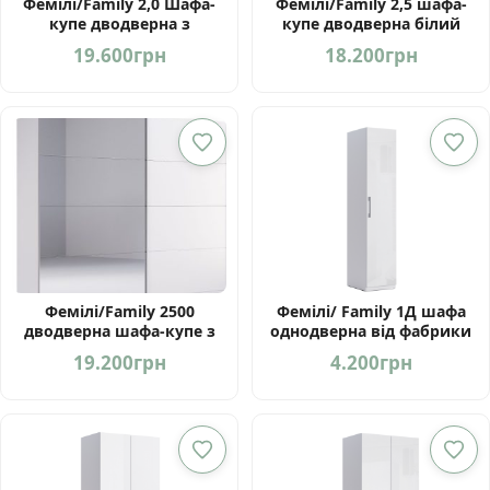
Фемілі/Family 2,0 Шафа-
Фемілі/Family 2,5 шафа-
купе дводверна з
купе дводверна білий
дзеркалом від МироМарк
глянець від фабрики
19.600
грн
18.200
грн
Україна
Миро Марк Україна
Фемілі/Family 2500
Фемілі/ Family 1Д шафа
дводверна шафа-купе з
однодверна від фабрики
дзеркалом від МироМарк
МироМарк Україна
19.200
грн
4.200
грн
Україна