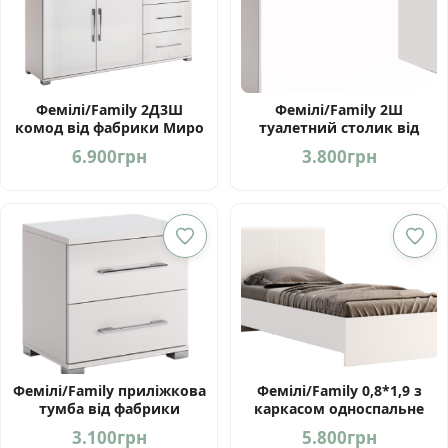
Фемілі/Family 2Д3Ш
Фемілі/Family 2Ш
комод від фабрики Миро
туалетний столик від
Марк Україна
фабрики МироМарк
6.900
грн
3.800
грн
Україна
Фемілі/Family приліжкова
Фемілі/Family 0,8*1,9 з
тумба від фабрики
каркасом односпальне
МироМарк Україна
ліжко від МироМарк
3.100
грн
5.800
грн
Україна