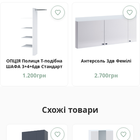
ОПЦІЯ Полиця Т-подібна
Антерсоль 3дв Фемілі
ШАФА 3+4+6дв Стандарт
1.200
грн
2.700
грн
Схожі товари