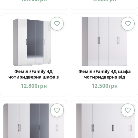
Україна
Україна
Фемілі/Family 4Д
Фемілі/Family 4Д шафа
чотиридверна шафа з
чотиридверна від
дзеркалами від фабрики
фабрики Миро Марк
12.800
грн
12.500
грн
МироМарк Україна
Україна