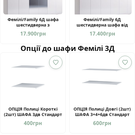
Фемілі/Family 6Д шафа
Фемілі/Family 6Д
шестидверна з
шестидверна шафа від
дзеркалами від Миро
фабрики Миро Марк
17.900
грн
17.400
грн
Марк Україна
Укоаїна
Опції до шафи Фемілі 3Д
ОПЦІЯ Полиці Короткі
ОПЦІЯ Полиці Довгі (2шт)
(2шт) ШАФА 3дв Стандарт
ШАФА 3+4+6дв Стандарт
400
грн
600
грн