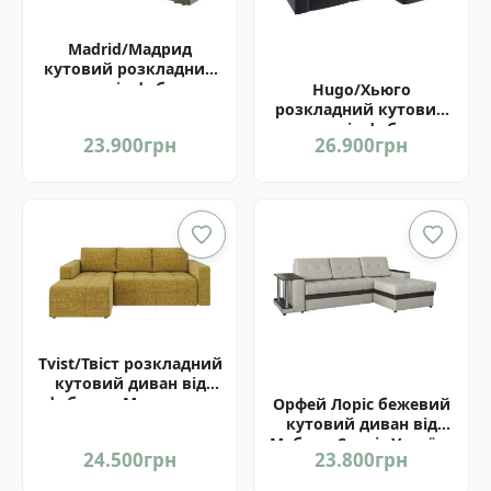
Madrid/Мадрид
кутовий розкладний
диван від фабрики
Hugo/Хьюго
Матролюкс Україна
розкладний кутовий
диван від фабрики
23.900
грн
26.900
грн
Матролюкс Україна
Tvist/Твіст розкладний
кутовий диван від
фабрики Матролюкс
Орфей Лоріс бежевий
Україна
кутовий диван від
Мебель-Сервіс Україна
24.500
грн
23.800
грн