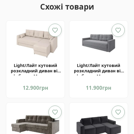
Схожі товари
Light/Лайт кутовий
Light/Лайт кутовий
розкладний диван від
розкладний диван від
фабрики Матролюкс
фабрики Матролюкс
Україна
Україна
12.900
грн
11.900
грн